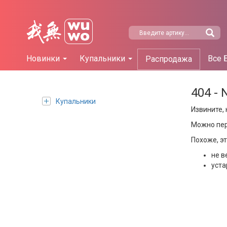
Новинки
Купальники
Все 
Распродажа
404 - 
Купальники
Извините, 
Можно пе
Похоже, э
не в
уста