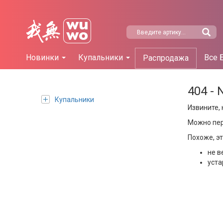
Новинки
Купальники
Все 
Распродажа
404 - 
Купальники
Извините, 
Можно пе
Похоже, э
не в
уста