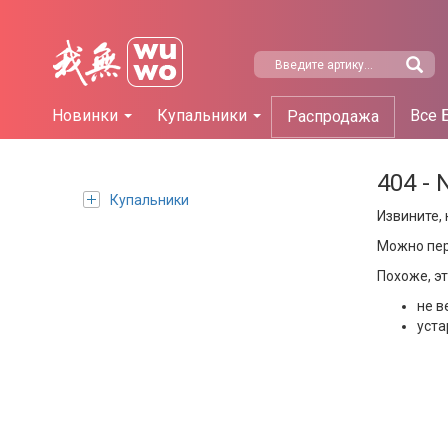
Новинки
Купальники
Все 
Распродажа
404 - 
Купальники
Извините, 
Можно пе
Похоже, э
не в
уста