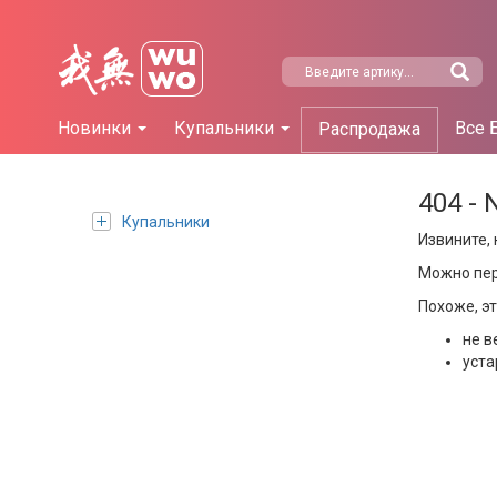
Новинки
Купальники
Все 
Распродажа
404 - 
Купальники
Извините, 
Можно пе
Похоже, э
не в
уста