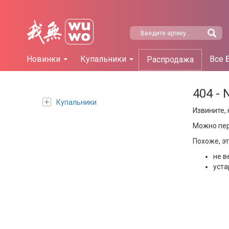
Новинки
Купальники
Все 
Распродажа
404 - 
Купальники
Извините, 
Можно пе
Похоже, э
не в
уста