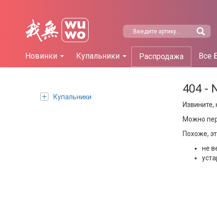
Новинки
Купальники
Все 
Распродажа
404 - 
Купальники
Извините, 
Можно пе
Похоже, э
не в
уста