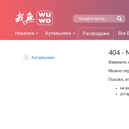
Новинки
Купальники
Все 
Распродажа
404 - 
Купальники
Извините, 
Можно пе
Похоже, э
не в
уста