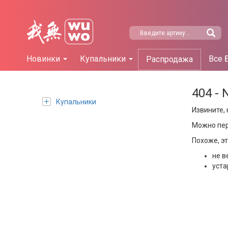
Новинки
Купальники
Все 
Распродажа
404 - 
Купальники
Извините, 
Можно пе
Похоже, э
не в
уста