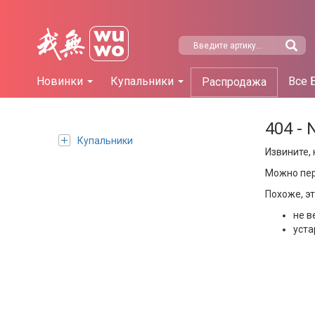
Новинки
Купальники
Все 
Распродажа
404 - 
Купальники
Извините, 
Можно пе
Похоже, э
не в
уста