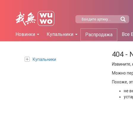
Новинки
Купальники
Все 
Распродажа
404 - 
Купальники
Извините, 
Можно пе
Похоже, э
не в
уста