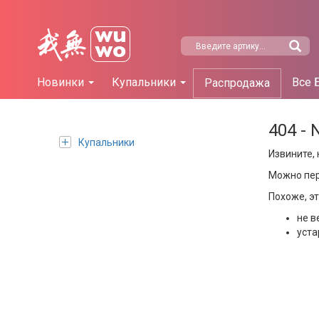
Новинки
Купальники
Все 
Распродажа
404 - 
Купальники
Извините, 
Можно пе
Похоже, э
не в
уста