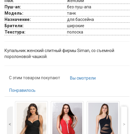
Пол:
женский
Пуш-ап:
без пуш-апа
Модель:
танк
Назначение:
для бассейна
Брители:
широкие
Текстура:
полоска
Купальник женский слитный фирмы Siman, со съемной
поролоновой чашкой.
С этим товаром покупают
Вы смотрели
Понравилось
˂
˃