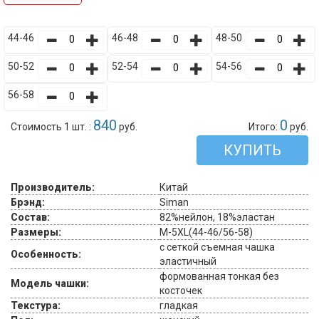
44-46
46-48
48-50
50-52
52-54
54-56
56-58
840
0
Стоимость 1 шт. :
руб.
Итого:
руб.
КУПИТЬ
Производитель:
Китай
Брэнд:
Siman
Состав:
82%нейлон, 18%эластан
Размеры:
M-5XL(44-46/56-58)
с сеткой съемная чашка
Особенность:
эластичный
формованная тонкая без
Модель чашки:
косточек
Текстура:
гладкая