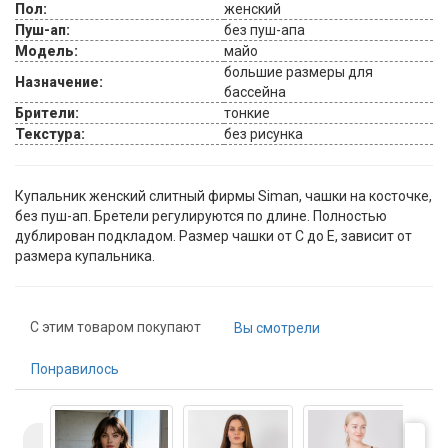
Пол:
женский
Пуш-ап:
без пуш-апа
Модель:
майо
большие размеры для
Назначение:
бассейна
Брители:
тонкие
Текстура:
без рисунка
Купальник женский слитный фирмы Siman, чашки на косточке,
без пуш-ап. Бретели регулируются по длине. Полностью
дублирован подкладом. Размер чашки от С до Е, зависит от
размера купальника.
С этим товаром покупают
Вы смотрели
Понравилось