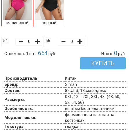
малиновый
черный
54
56
654
0
Стоимость 1 шт. :
руб.
Итого:
руб.
КУПИТЬ
Производитель:
Китай
Брэнд:
Siman
Состав:
82%ПЭ, 18%спандекс
0XL, 1XL, 2XL, 3XL, 4XL(48, 50,
Размеры:
52, 54, 56)
Особенность:
вшитый бюст эластичный
формованная плотная на
Модель чашки:
косточках
Текстура:
гладкая