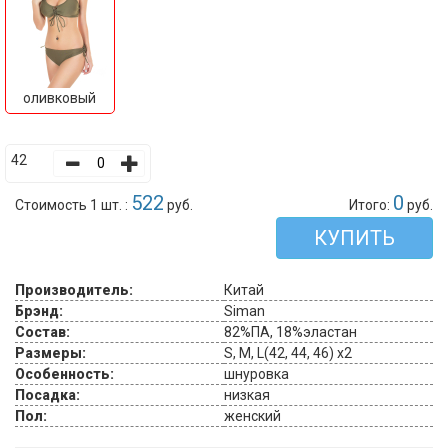
оливковый
42
522
0
Стоимость 1 шт. :
руб.
Итого:
руб.
КУПИТЬ
Производитель:
Китай
Брэнд:
Siman
Состав:
82%ПА, 18%эластан
Размеры:
S, M, L(42, 44, 46) x2
Особенность:
шнуровка
Посадка:
низкая
Пол:
женский