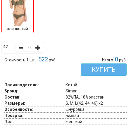
оливковый
42
522
0
Стоимость 1 шт. :
руб.
Итого:
руб.
КУПИТЬ
Производитель:
Китай
Брэнд:
Siman
Состав:
82%ПА, 18%эластан
Размеры:
S, M, L(42, 44, 46) x2
Особенность:
шнуровка
Посадка:
низкая
Пол:
женский