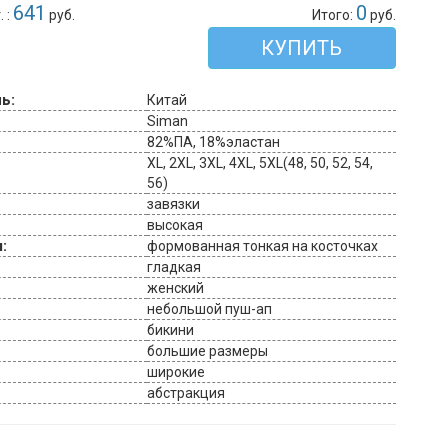
641
0
 :
руб.
Итого:
руб.
КУПИТЬ
ь:
Китай
Siman
82%ПА, 18%эластан
XL, 2XL, 3XL, 4XL, 5XL(48, 50, 52, 54,
56)
завязки
высокая
:
формованная тонкая на косточках
гладкая
женский
небольшой пуш-ап
бикини
большие размеры
широкие
абстракция