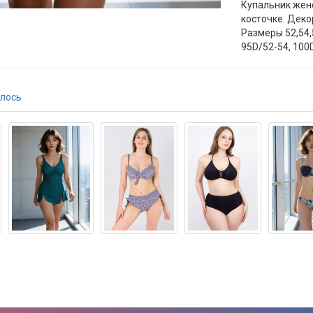
Купальник жен
косточке. Деко
Размеры 52,54,
95D/52-54, 100
лось