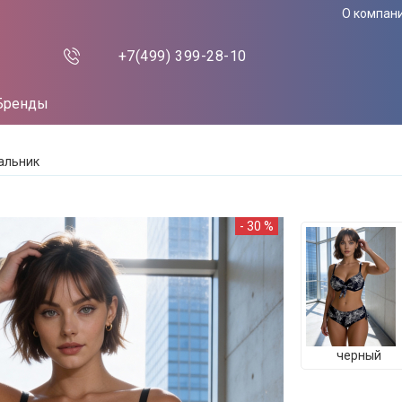
О компан
+7(499)
399-28-10
Бренды
альник
- 30 %
черный