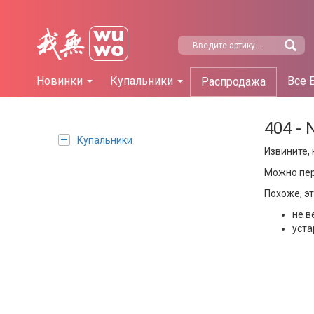
Новинки
Купальники
Все 
Распродажа
404 - 
Купальники
Извините, 
Можно пе
Похоже, э
не в
уста