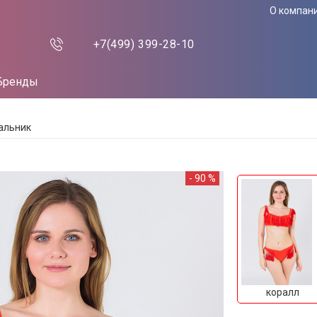
О компан
+7(499)
399-28-10
Бренды
альник
- 90 %
коралл