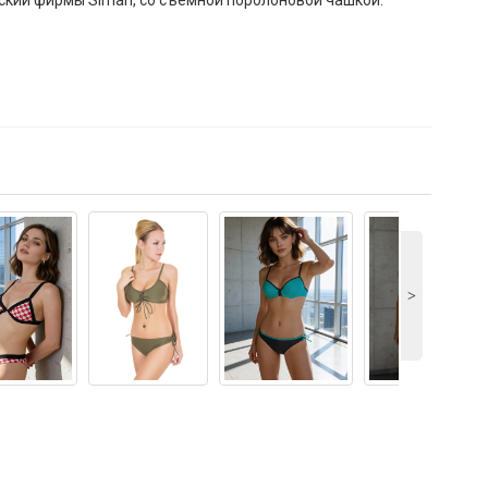
ский фирмы Siman, со съемной поролоновой чашкой.
˃