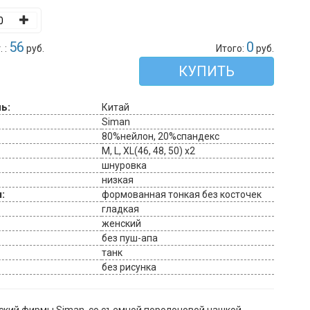
56
0
 :
руб.
Итого:
руб.
КУПИТЬ
ь:
Китай
Siman
80%нейлон, 20%спандекс
M, L, XL(46, 48, 50) x2
шнуровка
низкая
:
формованная тонкая без косточек
гладкая
женский
без пуш-апа
танк
без рисунка