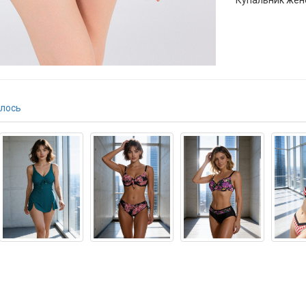
Купальник жен
лось