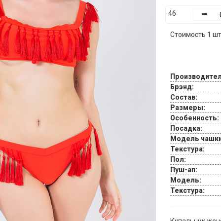
46
Стоимость 1 шт.
Производител
Брэнд:
Состав:
Размеры:
Особенность:
Посадка:
Модель чашки
Текстура:
Пол:
Пуш-ап:
Модель:
Текстура: