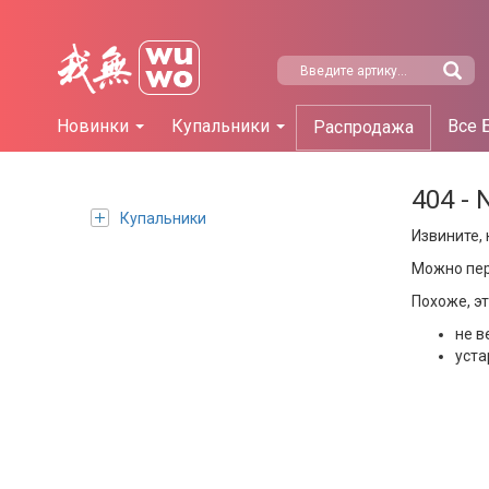
Новинки
Купальники
Все 
Распродажа
404 - 
Купальники
Извините, 
Можно пе
Похоже, э
не в
уста