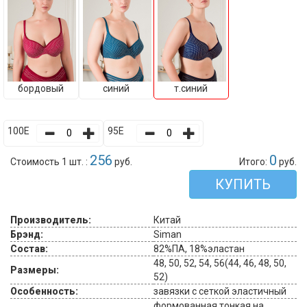
бордовый
синий
т.синий
100E
95E
256
0
Стоимость 1 шт. :
руб.
Итого:
руб.
КУПИТЬ
Производитель:
Китай
Брэнд:
Siman
Состав:
82%ПА, 18%эластан
48, 50, 52, 54, 56(44, 46, 48, 50,
Размеры:
52)
Особенность:
завязки с сеткой эластичный
формованная тонкая на