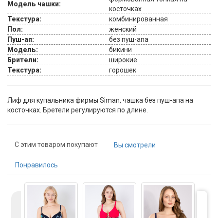
Модель чашки:
косточках
Текстура:
комбинированная
Пол:
женский
Пуш-ап:
без пуш-апа
Модель:
бикини
Брители:
широкие
Текстура:
горошек
Лиф для купальника фирмы Siman, чашка без пуш-апа на
косточках. Бретели регулируются по длине.
С этим товаром покупают
Вы смотрели
Понравилось