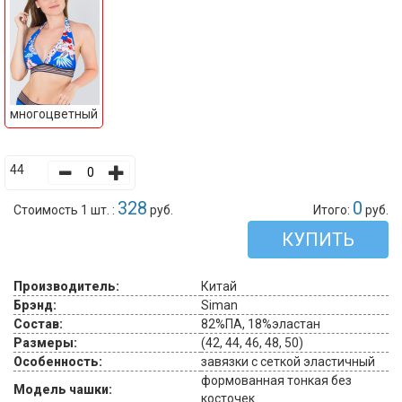
многоцветный
44
328
0
Стоимость 1 шт. :
руб.
Итого:
руб.
КУПИТЬ
Производитель:
Китай
Брэнд:
Siman
Состав:
82%ПА, 18%эластан
Размеры:
(42, 44, 46, 48, 50)
Особенность:
завязки с сеткой эластичный
формованная тонкая без
Модель чашки:
косточек