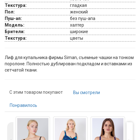
Текстура:
гладкая
Пол:
женский
Пуш-ап:
без пуш-апа
Модель:
халтер
Брители:
широкие
Текстура:
цветы
Лиф для купальника фирмы Siman, съемные чашки на тонком
поролоне. Полностью дублирован подкладом и вставками из
сетчатой ткани.
С этим товаром покупают
Вы смотрели
Понравилось