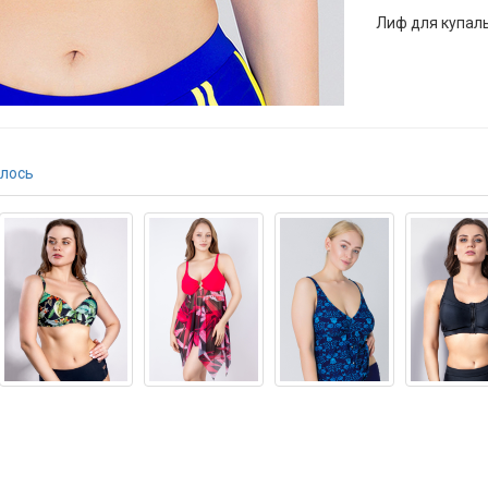
Лиф для купал
лось