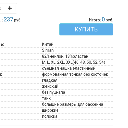
237
0
 :
руб.
Итого:
руб.
КУПИТЬ
ь:
Китай
Siman
82%нейлон, 18%эластан
M, L, XL, 2XL, 3XL(46, 48, 50, 52, 54)
съемная чашка эластичный
:
формованная тонкая без косточек
гладкая
женский
без пуш-апа
танк
большие размеры для бассейна
широкие
полоска