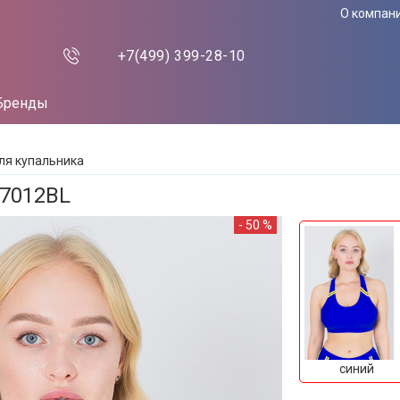
О компан
+7(499)
399-28-10
Бренды
ля купальника
K7012BL
- 50 %
синий