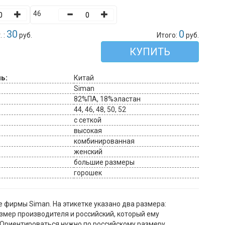
46
30
0
 :
руб.
Итого:
руб.
КУПИТЬ
ь:
Китай
Siman
82%ПА, 18%эластан
44, 46, 48, 50, 52
с сеткой
высокая
комбинированная
женский
большие размеры
горошек
 фирмы Siman. На этикетке указано два размера:
змер производителя и российский, который ему
 Ориентироваться нужно по российскому размеру.