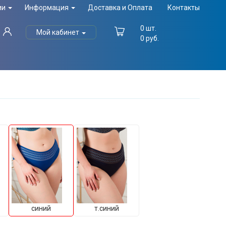
ии
Информация
Доставка и Оплата
Контакты
0
шт.
Мой кабинет
0
руб.
синий
т.синий