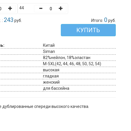
44
243
0
 :
руб.
Итого:
руб.
КУПИТЬ
ь:
Китай
Siman
82%нейлон, 18%эластан
M-5XL(42, 44, 46, 48, 50, 52, 54)
высокая
гладкая
женский
для бассейна
е дублированные спереди высокого качества.