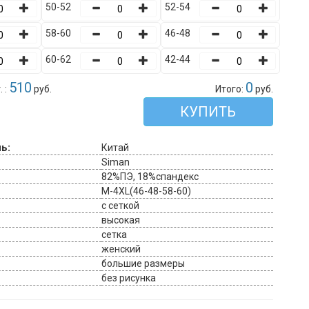
50-52
52-54
58-60
46-48
60-62
42-44
510
0
 :
руб.
Итого:
руб.
КУПИТЬ
ь:
Китай
Siman
82%ПЭ, 18%спандекс
M-4XL(46-48-58-60)
с сеткой
высокая
сетка
женский
большие размеры
без рисунка