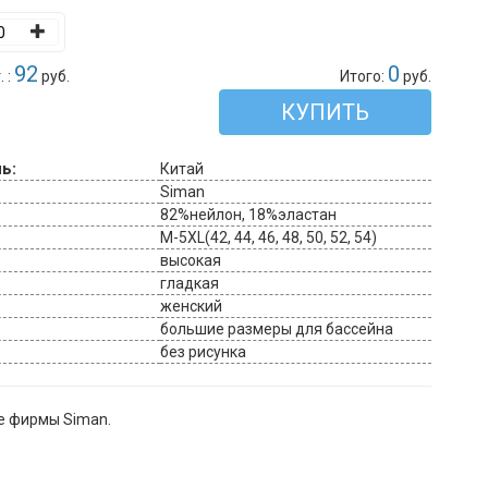
92
0
 :
руб.
Итого:
руб.
КУПИТЬ
ь:
Китай
Siman
82%нейлон, 18%эластан
M-5XL(42, 44, 46, 48, 50, 52, 54)
высокая
гладкая
женский
большие размеры для бассейна
без рисунка
е фирмы Siman.