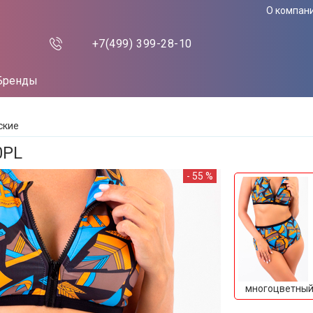
О компан
+7(499)
399-28-10
Бренды
ские
0PL
- 55 %
многоцветны