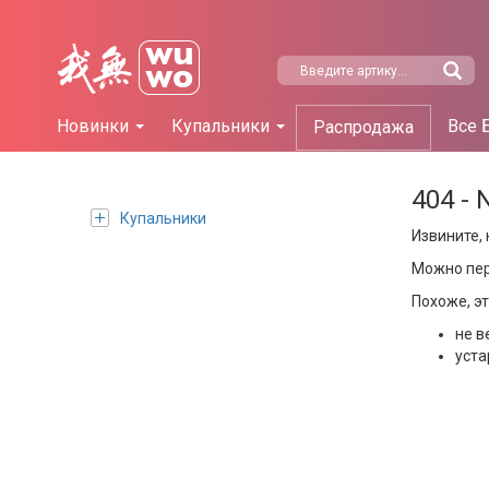
Новинки
Купальники
Все 
Распродажа
404 - 
Купальники
Извините, 
Можно пе
Похоже, э
не в
уста