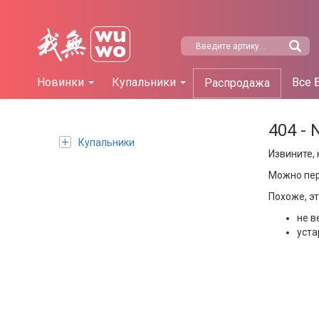
Новинки
Купальники
Все 
Распродажа
404 - 
Купальники
Извините, 
Можно пе
Похоже, э
не в
уста