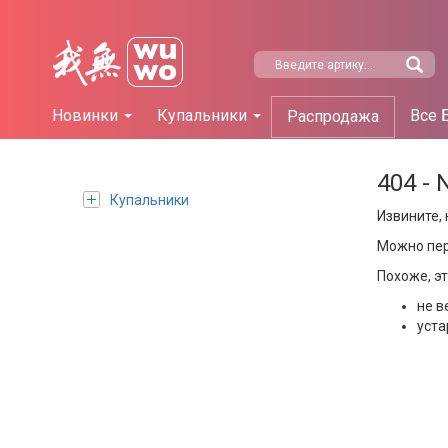
Новинки
Купальники
Все 
Распродажа
404 - 
Купальники
Извините, 
Можно пе
Похоже, э
не в
уста