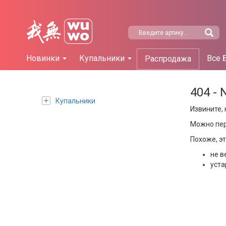
Новинки
Купальники
Все 
Распродажа
404 - 
Купальники
Извините, 
Можно пе
Похоже, э
не в
уста