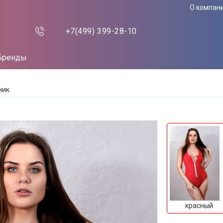
О компан
+7(499)
399-28-10
Бренды
ник
красный