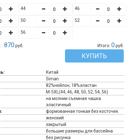
44
46
50
52
56
870
0
 :
руб.
Итого:
руб.
КУПИТЬ
ь:
Китай
Siman
82%нейлон, 18%эластан
M-5XL(44, 46, 48, 50, 52, 54, 56)
на молнии съемная чашка
эластичный
:
формованная тонкая без косточек
женский
закрытый
большие размеры для бассейна
без рисунка