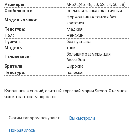
Размеры:
M-5XL(46, 48, 50, 52, 54, 56, 58)
Особенность:
съемная чашка эластичный
формованная тонкая без
Модель чашки:
косточек
Текстура:
гладкая
Пол:
женский
Пуш-ап:
без пуш-апа
Модель:
танк
большие размеры для
Назначение:
бассейна
Брители:
широкие
Текстура:
полоска
Купальник женский, слитный торговой марки Siman. Съемная
чашка на тонком поролоне.
С этим товаром покупают
Вы смотрели
Понравилось