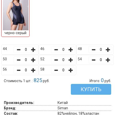
черно-серый
44
46
48
50
52
54
56
58
825
0
Стоимость 1 шт. :
руб.
Итого:
руб.
КУПИТЬ
Производитель:
Китай
Брэнд:
Siman
Состав:
82%нейлон, 18%эластан